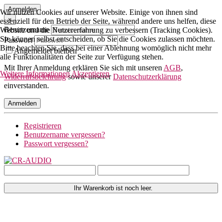
Anmelden
Wir nutzen Cookies auf unserer Website. Einige von ihnen sind
×
essenziell für den Betrieb der Seite, während andere uns helfen, diese
Benutzername
Website und die Nutzererfahrung zu verbessern (Tracking Cookies).
Sie können selbst entscheiden, ob Sie die Cookies zulassen möchten.
Passwort
Bitte beachten Sie, dass bei einer Ablehnung womöglich nicht mehr
Angemeldet bleiben
alle Funktionalitäten der Seite zur Verfügung stehen.
Mit Ihrer Anmeldung erklären Sie sich mit unseren
AGB
,
Weitere Informationen
Akzeptieren
Widerrufsbelehrung
sowie unserer
Datenschutzerklärung
einverstanden.
Anmelden
Registrieren
Benutzername vergessen?
Passwort vergessen?
Ihr Warenkorb ist noch leer.