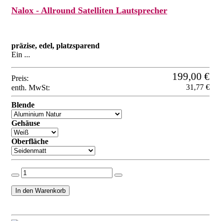
Nalox - Allround Satelliten Lautsprecher
präzise, edel, platzsparend
Ein ...
199,00 €
Preis:
31,77 €
enth. MwSt:
Blende
Gehäuse
Oberfläche