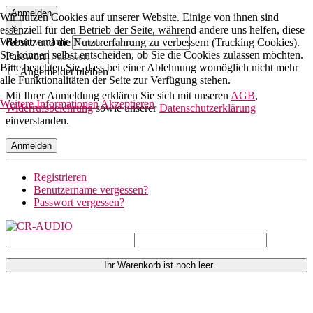
Anmelden
Wir nutzen Cookies auf unserer Website. Einige von ihnen sind
×
essenziell für den Betrieb der Seite, während andere uns helfen, diese
Benutzername
Website und die Nutzererfahrung zu verbessern (Tracking Cookies).
Sie können selbst entscheiden, ob Sie die Cookies zulassen möchten.
Passwort
Bitte beachten Sie, dass bei einer Ablehnung womöglich nicht mehr
Angemeldet bleiben
alle Funktionalitäten der Seite zur Verfügung stehen.
Mit Ihrer Anmeldung erklären Sie sich mit unseren
AGB
,
Weitere Informationen
Akzeptieren
Widerrufsbelehrung
sowie unserer
Datenschutzerklärung
einverstanden.
Anmelden
Registrieren
Benutzername vergessen?
Passwort vergessen?
Ihr Warenkorb ist noch leer.