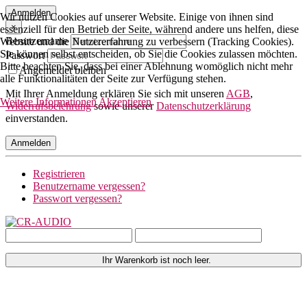
Anmelden
Wir nutzen Cookies auf unserer Website. Einige von ihnen sind
×
essenziell für den Betrieb der Seite, während andere uns helfen, diese
Benutzername
Website und die Nutzererfahrung zu verbessern (Tracking Cookies).
Sie können selbst entscheiden, ob Sie die Cookies zulassen möchten.
Passwort
Bitte beachten Sie, dass bei einer Ablehnung womöglich nicht mehr
Angemeldet bleiben
alle Funktionalitäten der Seite zur Verfügung stehen.
Mit Ihrer Anmeldung erklären Sie sich mit unseren
AGB
,
Weitere Informationen
Akzeptieren
Widerrufsbelehrung
sowie unserer
Datenschutzerklärung
einverstanden.
Anmelden
Registrieren
Benutzername vergessen?
Passwort vergessen?
Ihr Warenkorb ist noch leer.