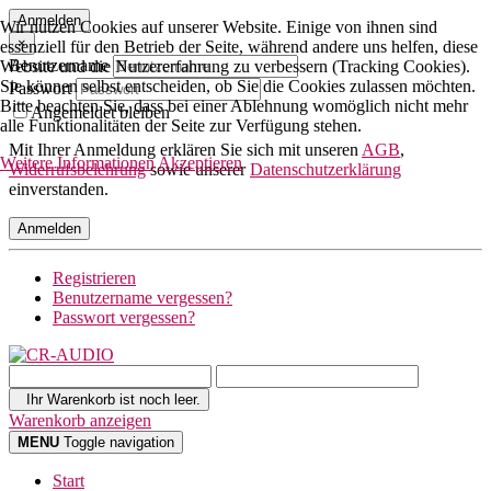
Anmelden
Wir nutzen Cookies auf unserer Website. Einige von ihnen sind
×
essenziell für den Betrieb der Seite, während andere uns helfen, diese
Benutzername
Website und die Nutzererfahrung zu verbessern (Tracking Cookies).
Sie können selbst entscheiden, ob Sie die Cookies zulassen möchten.
Passwort
Bitte beachten Sie, dass bei einer Ablehnung womöglich nicht mehr
Angemeldet bleiben
alle Funktionalitäten der Seite zur Verfügung stehen.
Mit Ihrer Anmeldung erklären Sie sich mit unseren
AGB
,
Weitere Informationen
Akzeptieren
Widerrufsbelehrung
sowie unserer
Datenschutzerklärung
einverstanden.
Anmelden
Registrieren
Benutzername vergessen?
Passwort vergessen?
Ihr Warenkorb ist noch leer.
Warenkorb anzeigen
MENU
Toggle navigation
Start