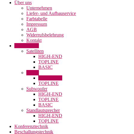
Über uns
Unternehmen
Liefer- und Aufbauservice
Farbtabelle
Impressum
AGB
Widerrufsbelehrung
Kontakt
Lautsprecher
Satelliten
HIGH-END
TOPLINE
BASIC
Center
HIGH-END
TOPLINE
Subwoofer
HIGH-END
TOPLINE
BASIC
Standlautsprecher
HIGH-END
TOPLINE
Konferenztechnik
Beschallungstechnik