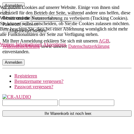
Anmelden
Wir nutzen Cookies auf unserer Website. Einige von ihnen sind
×
essenziell für den Betrieb der Seite, während andere uns helfen, diese
Benutzername
Website und die Nutzererfahrung zu verbessern (Tracking Cookies).
Sie können selbst entscheiden, ob Sie die Cookies zulassen möchten.
Passwort
Bitte beachten Sie, dass bei einer Ablehnung womöglich nicht mehr
Angemeldet bleiben
alle Funktionalitäten der Seite zur Verfügung stehen.
Mit Ihrer Anmeldung erklären Sie sich mit unseren
AGB
,
Weitere Informationen
Akzeptieren
Widerrufsbelehrung
sowie unserer
Datenschutzerklärung
einverstanden.
Anmelden
Registrieren
Benutzername vergessen?
Passwort vergessen?
Ihr Warenkorb ist noch leer.